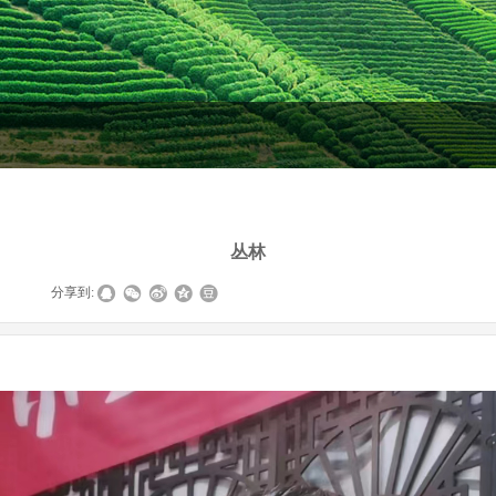
丛林
|
分享到: